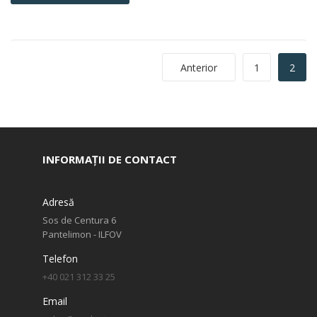
Anterior
1
2
INFORMAȚII DE CONTACT
Adresă
Sos de Centura 6
Pantelimon - ILFOV
Telefon
+40 021 312 33 25
Email