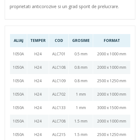
proprietati anticorozive si un grad sporit de prelucrare.
ALIAJ
TEMPER
COD
GROSIME
FORMAT
1050A
H24
ALC701
0.5 mm
2000 x 1000 mm
1050A
H24
ALC108
0.8 mm
2000 x 1000 mm
1050A
H24
ALC109
0.8 mm
2500 x 1250 mm
1050A
H24
ALC702
1 mm
2000 x 1000 mm
1050A
H24
ALC133
1 mm
3000 x 1500 mm
1050A
H24
ALC708
1.5 mm
2000 x 1000 mm
1050A
H24
ALC215
1.5 mm
2500 x 1250 mm