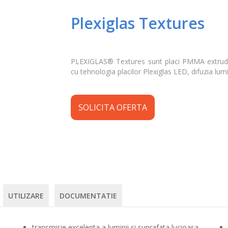
Plexiglas Textures
PLEXIGLAS® Textures sunt placi PMMA extrudat
cu tehnologia placilor Plexiglas LED, difuzia lu
SOLICITA OFERTA
UTILIZARE
DOCUMENTATIE
transmisie excelenta a luminii si suprafata lucioasa