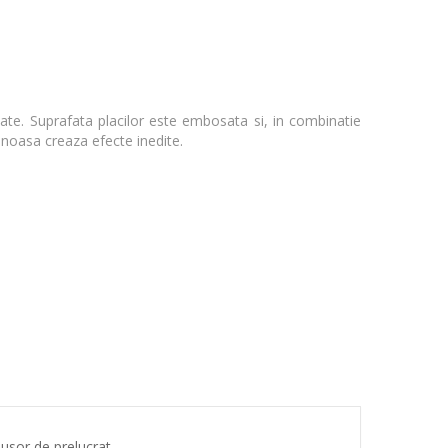
e. Suprafata placilor este embosata si, in combinatie
minoasa creaza efecte inedite.
usor de prelucrat