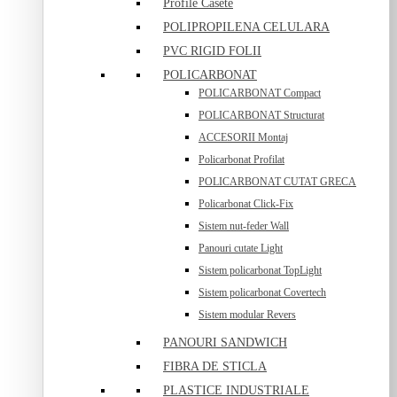
Profile Casete
POLIPROPILENA CELULARA
PVC RIGID FOLII
POLICARBONAT
POLICARBONAT Compact
POLICARBONAT Structurat
ACCESORII Montaj
Policarbonat Profilat
POLICARBONAT CUTAT GRECA
Policarbonat Click-Fix
Sistem nut-feder Wall
Panouri cutate Light
Sistem policarbonat TopLight
Sistem policarbonat Covertech
Sistem modular Revers
PANOURI SANDWICH
FIBRA DE STICLA
PLASTICE INDUSTRIALE