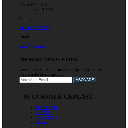
Sos de Centura 6
Pantelimon - ILFOV
Telefon
+40 021 312 33 25
Email
sales@geplast.ro
ABONARE NEWSLETTER
Înscrie-te la Newsletter pentru a fi primul care află
despre noile oferte speciale!
ABONARE
SUCURSALE GEPLAST
BUCUREȘTI
BACĂU
BAIA MARE
BRAȘOV