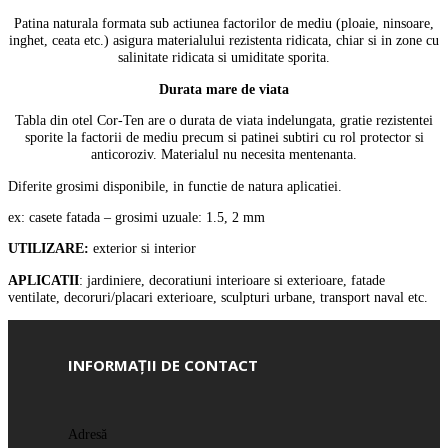
Patina naturala formata sub actiunea factorilor de mediu (ploaie, ninsoare,
inghet, ceata etc.) asigura materialului rezistenta ridicata, chiar si in zone cu
salinitate ridicata si umiditate sporita.
Durata mare de viata
Tabla din otel Cor-Ten are o durata de viata indelungata, gratie rezistentei
sporite la factorii de mediu precum si patinei subtiri cu rol protector si
anticoroziv. Materialul nu necesita mentenanta.
Diferite grosimi disponibile, in functie de natura aplicatiei.
ex: casete fatada – grosimi uzuale: 1.5, 2 mm
UTILIZARE:
exterior si interior
APLICATII
: jardiniere, decoratiuni interioare si exterioare, fatade
ventilate, decoruri/placari exterioare, sculpturi urbane, transport naval etc.
INFORMAȚII DE CONTACT
Adresă