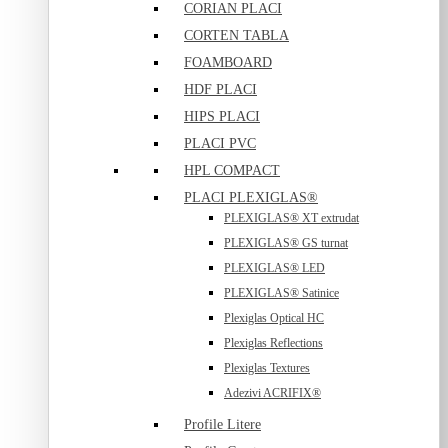
CORIAN PLACI
CORTEN TABLA
FOAMBOARD
HDF PLACI
HIPS PLACI
PLACI PVC
HPL COMPACT
PLACI PLEXIGLAS®
PLEXIGLAS® XT extrudat
PLEXIGLAS® GS turnat
PLEXIGLAS® LED
PLEXIGLAS® Satinice
Plexiglas Optical HC
Plexiglas Reflections
Plexiglas Textures
Adezivi ACRIFIX®
Profile Litere