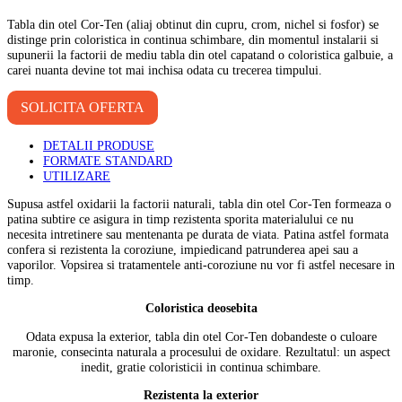
Tabla din otel Cor-Ten (aliaj obtinut din cupru, crom, nichel si fosfor) se
distinge prin coloristica in continua schimbare, din momentul instalarii si
supunerii la factorii de mediu tabla din otel capatand o coloristica galbuie, a
carei nuanta devine tot mai inchisa odata cu trecerea timpului.
SOLICITA OFERTA
DETALII PRODUSE
FORMATE STANDARD
UTILIZARE
Supusa astfel oxidarii la factorii naturali, tabla din otel Cor-Ten formeaza o
patina subtire ce asigura in timp rezistenta sporita materialului ce nu
necesita intretinere sau mentenanta pe durata de viata. Patina astfel formata
confera si rezistenta la coroziune, impiedicand patrunderea apei sau a
vaporilor. Vopsirea si tratamentele anti-coroziune nu vor fi astfel necesare in
timp.
Coloristica deosebita
Odata expusa la exterior, tabla din otel Cor-Ten dobandeste o culoare
maronie, consecinta naturala a procesului de oxidare. Rezultatul: un aspect
inedit, gratie coloristicii in continua schimbare.
Rezistenta la exterior