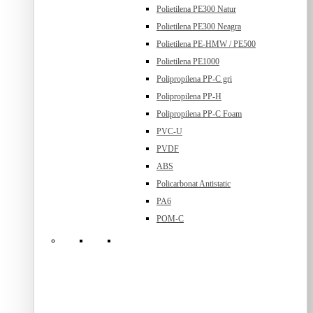
Polietilena PE300 Natur
Polietilena PE300 Neagra
Polietilena PE-HMW / PE500
Polietilena PE1000
Polipropilena PP-C gri
Polipropilena PP-H
Polipropilena PP-C Foam
PVC-U
PVDF
ABS
Policarbonat Antistatic
PA6
POM-C