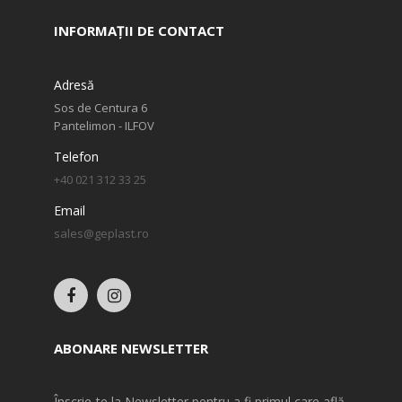
INFORMAȚII DE CONTACT
Adresă
Sos de Centura 6
Pantelimon - ILFOV
Telefon
+40 021 312 33 25
Email
sales@geplast.ro
ABONARE NEWSLETTER
Înscrie-te la Newsletter pentru a fi primul care află