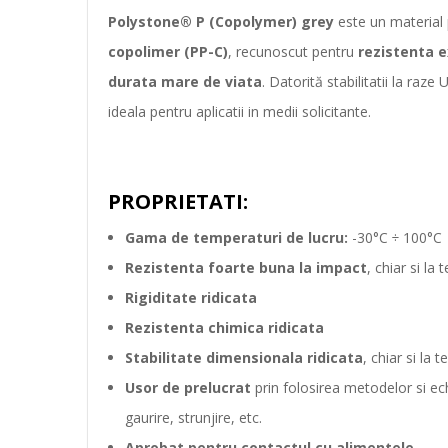
Polystone® P (Copolymer) grey
este un material p
copolimer (PP-C)
, recunoscut pentru
rezistenta e
durata mare de viata
. Datorită stabilitatii la raz
ideala pentru aplicatii in medii solicitante.
PROPRIETATI:
Gama de temperaturi de lucru:
-30°C ÷ 100°C
Rezistenta foarte buna la impact
, chiar si la
Rigiditate ridicata
Rezistenta chimica ridicata
Stabilitate dimensionala ridicata
, chiar si la 
Usor de prelucrat
prin folosirea metodelor si e
gaurire, strunjire, etc.
Aprobat pentru contactul cu alimentele