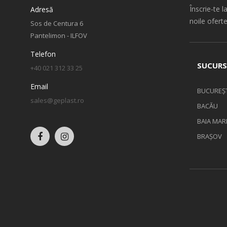
Înscrie-te l
Adresă
noile oferte
Sos de Centura 6
Pantelimon - ILFOV
Telefon
SUCURS
+40 021 312 33 25
Email
BUCUREȘT
sales@geplast.ro
BACĂU
BAIA MAR
BRAȘOV