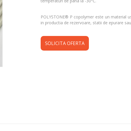
temperaturi de pana la -30°C.
POLYSTONE® P copolymer este un material usor d
in productia de rezervoare, statii de epurare sau
SOLICITA OFERTA