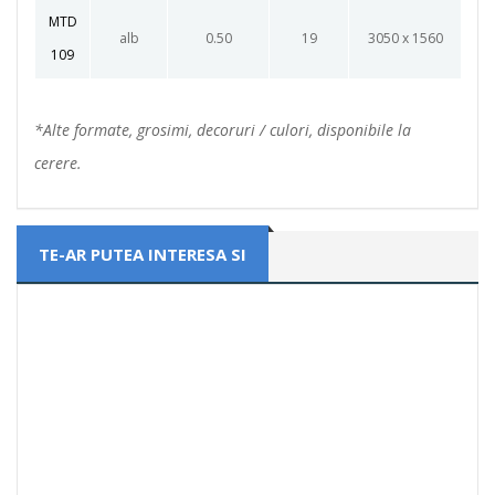
MTD
alb
0.50
19
3050 x 1560
109
*Alte formate, grosimi, decoruri / culori, disponibile la
cerere.
TE-AR PUTEA INTERESA SI