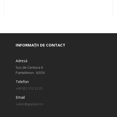
INFORMAȚII DE CONTACT
Adresă
Sos de Centura 6
Pantelimon - ILFOV
Telefon
+40 021 312 33 25
Email
sales@geplast.ro