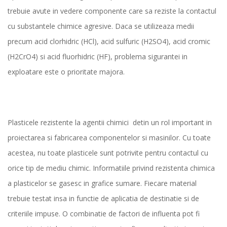
trebuie avute in vedere componente care sa reziste la contactul
cu substantele chimice agresive. Daca se utilizeaza medii
precum acid clorhidric (HCl), acid sulfuric (H2SO4), acid cromic
(H2CrO4) si acid fluorhidric (HF), problema sigurantei in
exploatare este o prioritate majora.
Plasticele rezistente la agentii chimici detin un rol important in
proiectarea si fabricarea componentelor si masinilor. Cu toate
acestea, nu toate plasticele sunt potrivite pentru contactul cu
orice tip de mediu chimic. Informatiile privind rezistenta chimica
a plasticelor se gasesc in grafice sumare. Fiecare material
trebuie testat insa in functie de aplicatia de destinatie si de
criteriile impuse. O combinatie de factori de influenta pot fi