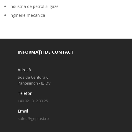
Industria de petrol si gaze
Inginerie mecanica
INFORMAȚII DE CONTACT
Adresă
Sos de Centura 6
Pantelimon - ILFOV
Telefon
+40 021 312 33 25
Email
sales@geplast.ro