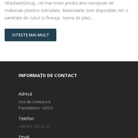
VitasheetGroup, cel mai mare producator european de
materiale plastice extrudate. Materialele sunt disponibile intr-o
varietate de culori si finisaje. Gama de placi...
CITESTE MAI MULT
INFORMAȚII DE CONTACT
Adresă
Sos de Centura 6
Pantelimon - ILFOV
Telefon
+40 021 312 33 25
Email