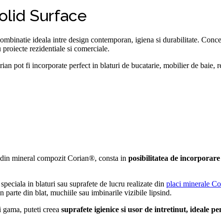
olid Surface
ombinatie ideala intre design contemporan, igiena si durabilitate. Concep
u proiecte rezidentiale si comerciale.
ian pot fi incorporate perfect in blaturi de bucatarie, mobilier de baie, r
se din mineral compozit Corian®, consta in
posibilitatea de incorporare 
e speciala in blaturi sau suprafete de lucru realizate din
placi minerale C
parte din blat, muchiile sau imbinarile vizibile lipsind.
si gama, puteti creea
suprafete igienice si usor de intretinut, ideale pen