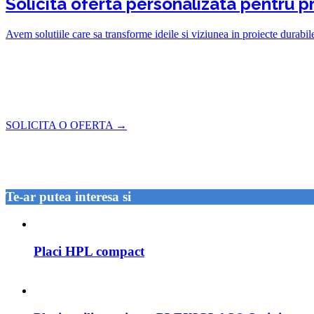
Solicita oferta personalizata pentru pr
Avem solutiile care sa transforme ideile si viziunea in proiecte durabil
SOLICITA O OFERTA →
Te-ar putea interesa si
Placi HPL compact
Citește mai mult